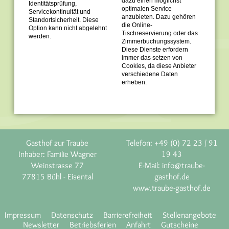
dazu einen möglichst
Identitätsprüfung,
optimalen Service
Servicekontinuität und
anzubieten. Dazu gehören
Sommer Mo 03.08. - Fr. 21.08.
Standortsicherheit. Diese
die Online-
Option kann nicht abgelehnt
Tischreservierung oder das
werden.
Zimmerbuchungssystem.
Herbst Di 27.10. - Di 03.11.
Diese Dienste erfordern
immer das setzen von
Cookies, da diese Anbieter
Weihnachten 24. - 25.12.
verschiedene Daten
erheben.
Silvester 31.12.
Gasthof zur Traube
Telefon: +49 (0) 72 23 / 91
Inhaber: Familie Wagner
19 43
Weinstrasse 77
E-Mail:
info@traube-
77815 Bühl - Eisental
gasthof.de
www.traube-gasthof.de
Impressum
Datenschutz
Barrierefreiheit
Stellenangebote
Newsletter
Betriebsferien
Anfahrt
Gutscheine