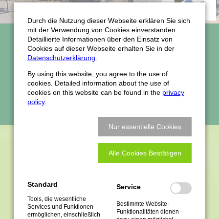
Durch die Nutzung dieser Webseite erklären Sie sich
mit der Verwendung von Cookies einverstanden.
Gästezimmer und Ferienwohnungen
Detaillierte Informationen über den Einsatz von
Cookies auf dieser Webseite erhalten Sie in der
Jetzt Online buchen!
Datenschutzerklärung
.
By using this website, you agree to the use of
Restaurant: Wir empfehlen eine frühzeitige
cookies. Detailed information about the use of
Reservierung
cookies on this website can be found in the
privacy
policy
.
Tisch reservieren
Nur essentielle Cookies
BETRIEBSFERIEN
Alle Cookies Bestätigen
Standard
Service
An folgenden Tagen haben wir geschlossen:
Tools, die wesentliche
Bestimmte Website-
Services und Funktionen
Funktionalitäten dienen
ermöglichen, einschließlich
Pfingsten: So. 24.05. - Di 02.06.